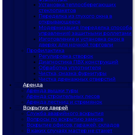
Установка теплосберегающих
стеклопакетов
Переделка из глухого окна в
открывающееся
Модернизация (переделка способа
управления) защитными роллетами
Изготовление и установка окон в
дверях для ночной торговли
Профилактика
Регулировка створок
Диагностика ПВХ конструкций
Обработка уплотнителя
Чистка, смазка фурнитуры
Чистка дренажных отверстий
Аренда
Аренда вышки туры
Аренда строительных лесов
Аренда лестниц и стремянок
Вскрытие дверей
Служба аварийного вскрытия
Вопросы по вскрытию замков
Вскрытие офисов, гаражей, складов
В каких случаях мастер не станет