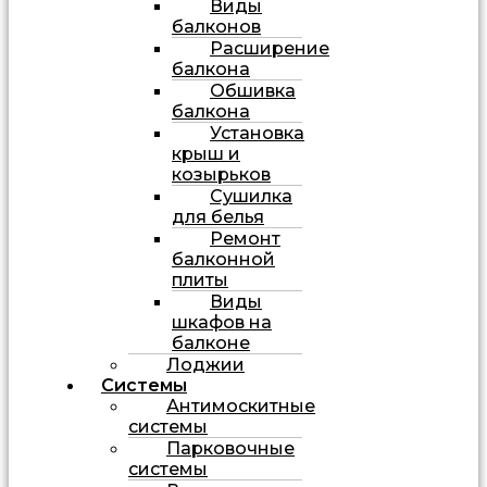
Виды
балконов
Расширение
балкона
Обшивка
балкона
Установка
крыш и
козырьков
Сушилка
для белья
Ремонт
балконной
плиты
Виды
шкафов на
балконе
Лоджии
Системы
Антимоскитные
системы
Парковочные
системы