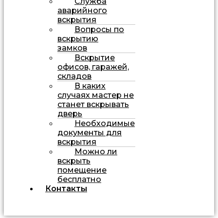
Служба
аварийного
вскрытия
Вопросы по
вскрытию
замков
Вскрытие
офисов, гаражей,
складов
В каких
случаях мастер не
станет вскрывать
дверь
Необходимые
документы для
вскрытия
Можно ли
вскрыть
помещение
бесплатно
Контакты