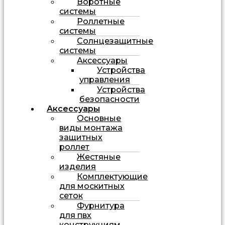
Воротные
системы
Роллетные
системы
Солнцезащитные
системы
Аксессуары
Устройства
управления
Устройства
безопасности
Аксессуары
Основные
виды монтажа
защитных
роллет
Жестяные
изделия
Комплектующие
для москитных
сеток
Фурнитура
для пвх
конструкциям