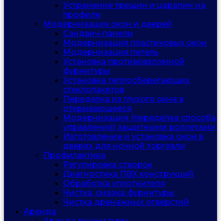
Устранение трещин и царапин на
профиле
Модернизация окон и дверей
Сэндвич-панели
Модернизация пластиковых окон
Модернизация петель
Установка противовзломной
фурнитуры
Установка теплосберегающих
стеклопакетов
Переделка из глухого окна в
открывающееся
Модернизация (переделка способа
управления) защитными роллетами
Изготовление и установка окон в
дверях для ночной торговли
Профилактика
Регулировка створок
Диагностика ПВХ конструкций
Обработка уплотнителя
Чистка, смазка фурнитуры
Чистка дренажных отверстий
Аренда
Аренда вышки туры