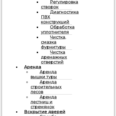
Регулировка
створок
Диагностика
ПВХ
конструкций
Обработка
уплотнителя
Чистка,
смазка
фурнитуры
Чистка
дренажных
отверстий
Аренда
Аренда
вышки туры
Аренда
строительных
лесов
Аренда
лестниц и
стремянок
Вскрытие дверей