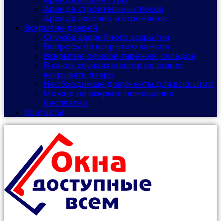
Аренда строительных лесов
Аренда лестниц и стремянок
Вскрытие дверей
Служба аварийного вскрытия
Вопросы по вскрытию замков
Вскрытие офисов, гаражей, складов
В каких случаях мастер не станет
вскрывать дверь
Необходимые документы для вскрытия
Можно ли вскрыть помещение
бесплатно
Контакты