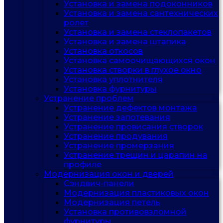
Установка и замена подоконников
Установка и замена сантехнических
ролет
Установка и замена стеклопакетов
Установка и замена штапика
Установка откосов
Установка самоочищающихся окон
Установка створки в глухое окно
Установка уплотнителя
Установка фурнитуры
Устранение проблем
Устранение дефектов монтажа
Устранение запотевания
Устранение провисания створок
Устранение продувания
Устранение промерзания
Устранение трещин и царапин на
профиле
Модернизация окон и дверей
Сэндвич-панели
Модернизация пластиковых окон
Модернизация петель
Установка противовзломной
фурнитуры