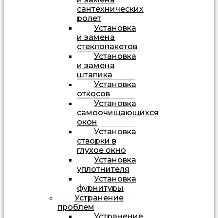
сантехнических
ролет
Установка
и замена
стеклопакетов
Установка
и замена
штапика
Установка
откосов
Установка
самоочищающихся
окон
Установка
створки в
глухое окно
Установка
уплотнителя
Установка
фурнитуры
Устранение
проблем
Устранение