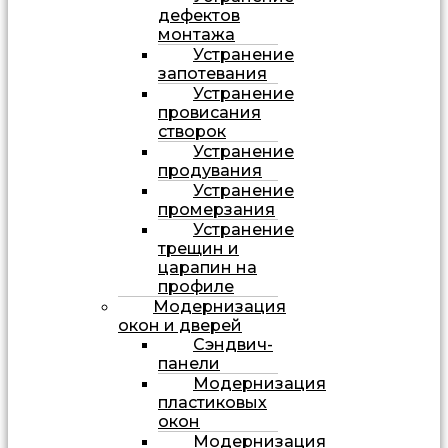
дефектов
монтажа
Устранение
запотевания
Устранение
провисания
створок
Устранение
продувания
Устранение
промерзания
Устранение
трещин и
царапин на
профиле
Модернизация
окон и дверей
Сэндвич-
панели
Модернизация
пластиковых
окон
Модернизация