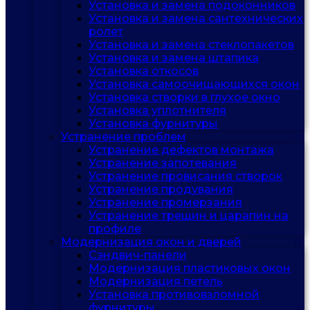
Установка и замена подоконников
Установка и замена сантехнических
ролет
Установка и замена стеклопакетов
Установка и замена штапика
Установка откосов
Установка самоочищающихся окон
Установка створки в глухое окно
Установка уплотнителя
Установка фурнитуры
Устранение проблем
Устранение дефектов монтажа
Устранение запотевания
Устранение провисания створок
Устранение продувания
Устранение промерзания
Устранение трещин и царапин на
профиле
Модернизация окон и дверей
Сэндвич-панели
Модернизация пластиковых окон
Модернизация петель
Установка противовзломной
фурнитуры