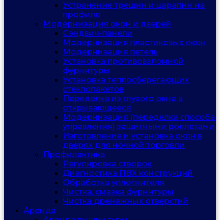
Устранение трещин и царапин на
профиле
Модернизация окон и дверей
Сэндвич-панели
Модернизация пластиковых окон
Модернизация петель
Установка противовзломной
фурнитуры
Установка теплосберегающих
стеклопакетов
Переделка из глухого окна в
открывающееся
Модернизация (переделка способа
управления) защитными роллетами
Изготовление и установка окон в
дверях для ночной торговли
Профилактика
Регулировка створок
Диагностика ПВХ конструкций
Обработка уплотнителя
Чистка, смазка фурнитуры
Чистка дренажных отверстий
Аренда
Аренда вышки туры