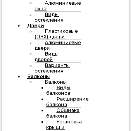
Алюминиевые
окна
Виды
остекления
Двери
Пластиковые
(ПВХ) двери
Алюминиевые
двери
Виды
дверей
Варианты
остекления
Балконы
Балконы
Виды
балконов
Расширение
балкона
Обшивка
балкона
Установка
крыш и