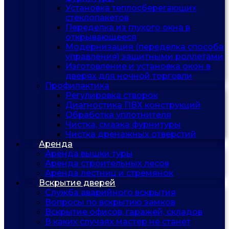
Установка теплосберегающих
стеклопакетов
Переделка из глухого окна в
открывающееся
Модернизация (переделка способа
управления) защитными роллетами
Изготовление и установка окон в
дверях для ночной торговли
Профилактика
Регулировка створок
Диагностика ПВХ конструкций
Обработка уплотнителя
Чистка, смазка фурнитуры
Чистка дренажных отверстий
Аренда
Аренда вышки туры
Аренда строительных лесов
Аренда лестниц и стремянок
Вскрытие дверей
Служба аварийного вскрытия
Вопросы по вскрытию замков
Вскрытие офисов, гаражей, складов
В каких случаях мастер не станет