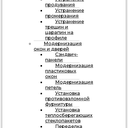
продувания
Устранение
промерзания
Устранение
трещин и
царапин на
профиле
Модернизация
окон и дверей
Сэндвич-
панели
Модернизация
пластиковых
окон
Модернизация
петель
Установка
противовзломной
фурнитуры
Установка
теплосберегающих
стеклопакетов
Переделка