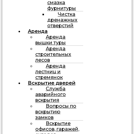
смазка
фурнитуры
Чистка
дренажных
отверстий
Аренда
Аренда
вышки туры
Аренда
строительных
лесов
Аренда
лестниц и
стремянок
Вскрытие дверей
Служба
аварийного
вскрытия
Вопросы по
вскрытию
замков
Вскрытие
офисов, гаражей,