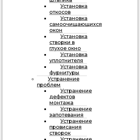
Установка
откосов
Установка
самоочищающихся
окон
Установка
створки в
глухое окно
Установка
уплотнителя
Установка
фурнитуры
Устранение
проблем
Устранение
дефектов
монтажа
Устранение
запотевания
Устранение
провисания
створок
Устранение