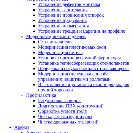
Устранение дефектов монтажа
Устранение запотевания
Устранение провисания створок
Устранение продувания
Устранение промерзания
Устранение трещин и царапин на профиле
Модернизация окон и дверей
Сэндвич-панели
Модернизация пластиковых окон
Модернизация петель
Установка противовзломной фурнитуры
Установка теплосберегающих стеклопакетов
Переделка из глухого окна в открывающееся
Модернизация (переделка способа
управления) защитными роллетами
Изготовление и установка окон в дверях для
ночной торговли
Профилактика
Регулировка створок
Диагностика ПВХ конструкций
Обработка уплотнителя
Чистка, смазка фурнитуры
Чистка дренажных отверстий
Аренда
Аренда вышки туры