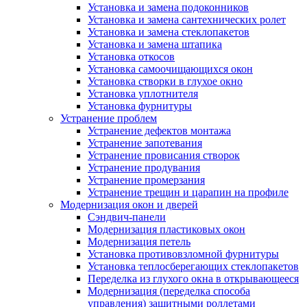
Установка и замена подоконников
Установка и замена сантехнических ролет
Установка и замена стеклопакетов
Установка и замена штапика
Установка откосов
Установка самоочищающихся окон
Установка створки в глухое окно
Установка уплотнителя
Установка фурнитуры
Устранение проблем
Устранение дефектов монтажа
Устранение запотевания
Устранение провисания створок
Устранение продувания
Устранение промерзания
Устранение трещин и царапин на профиле
Модернизация окон и дверей
Сэндвич-панели
Модернизация пластиковых окон
Модернизация петель
Установка противовзломной фурнитуры
Установка теплосберегающих стеклопакетов
Переделка из глухого окна в открывающееся
Модернизация (переделка способа
управления) защитными роллетами