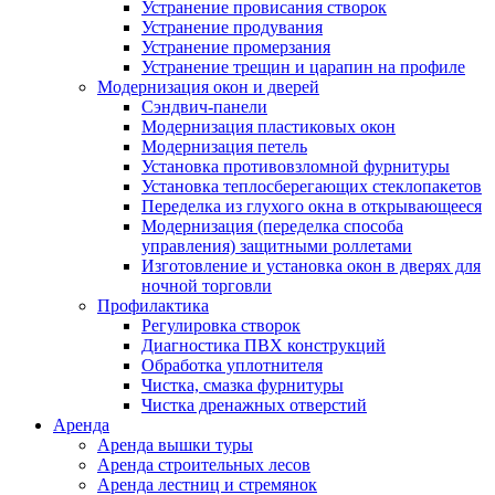
Устранение провисания створок
Устранение продувания
Устранение промерзания
Устранение трещин и царапин на профиле
Модернизация окон и дверей
Сэндвич-панели
Модернизация пластиковых окон
Модернизация петель
Установка противовзломной фурнитуры
Установка теплосберегающих стеклопакетов
Переделка из глухого окна в открывающееся
Модернизация (переделка способа
управления) защитными роллетами
Изготовление и установка окон в дверях для
ночной торговли
Профилактика
Регулировка створок
Диагностика ПВХ конструкций
Обработка уплотнителя
Чистка, смазка фурнитуры
Чистка дренажных отверстий
Аренда
Аренда вышки туры
Аренда строительных лесов
Аренда лестниц и стремянок