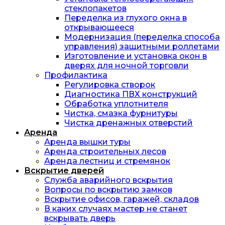
стеклопакетов
Переделка из глухого окна в
открывающееся
Модернизация (переделка способа
управления) защитными роллетами
Изготовление и установка окон в
дверях для ночной торговли
Профилактика
Регулировка створок
Диагностика ПВХ конструкций
Обработка уплотнителя
Чистка, смазка фурнитуры
Чистка дренажных отверстий
Аренда
Аренда вышки туры
Аренда строительных лесов
Аренда лестниц и стремянок
Вскрытие дверей
Служба аварийного вскрытия
Вопросы по вскрытию замков
Вскрытие офисов, гаражей, складов
В каких случаях мастер не станет
вскрывать дверь