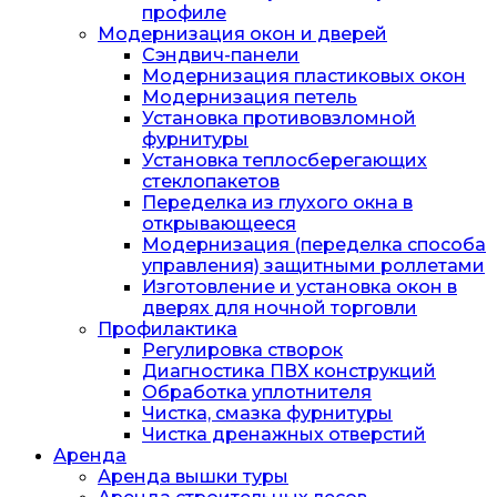
профиле
Модернизация окон и дверей
Сэндвич-панели
Модернизация пластиковых окон
Модернизация петель
Установка противовзломной
фурнитуры
Установка теплосберегающих
стеклопакетов
Переделка из глухого окна в
открывающееся
Модернизация (переделка способа
управления) защитными роллетами
Изготовление и установка окон в
дверях для ночной торговли
Профилактика
Регулировка створок
Диагностика ПВХ конструкций
Обработка уплотнителя
Чистка, смазка фурнитуры
Чистка дренажных отверстий
Аренда
Аренда вышки туры