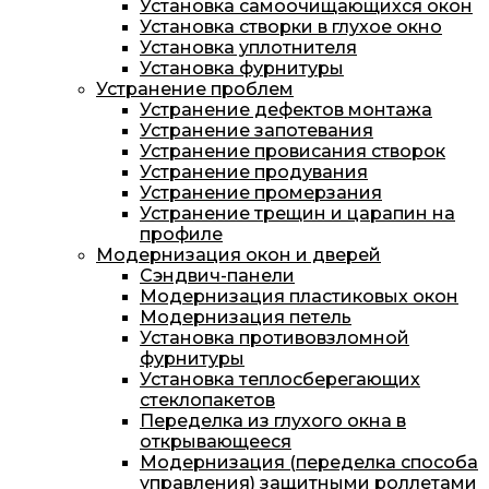
Установка самоочищающихся окон
Установка створки в глухое окно
Установка уплотнителя
Установка фурнитуры
Устранение проблем
Устранение дефектов монтажа
Устранение запотевания
Устранение провисания створок
Устранение продувания
Устранение промерзания
Устранение трещин и царапин на
профиле
Модернизация окон и дверей
Сэндвич-панели
Модернизация пластиковых окон
Модернизация петель
Установка противовзломной
фурнитуры
Установка теплосберегающих
стеклопакетов
Переделка из глухого окна в
открывающееся
Модернизация (переделка способа
управления) защитными роллетами