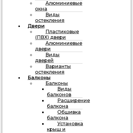
Алюминиевые
окна
Виды
остекления
Двери
Пластиковые
(ПВХ) двери
Алюминиевые
двери
Виды
дверей
Варианты
остекления
Балконы
Балконы
Виды
балконов
Расширение
балкона
Обшивка
балкона
Установка
крыш и