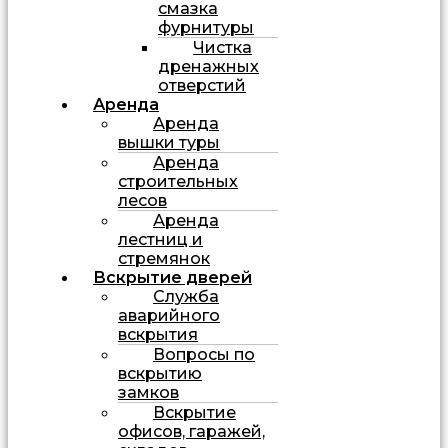
смазка
фурнитуры
Чистка
дренажных
отверстий
Аренда
Аренда
вышки туры
Аренда
строительных
лесов
Аренда
лестниц и
стремянок
Вскрытие дверей
Служба
аварийного
вскрытия
Вопросы по
вскрытию
замков
Вскрытие
офисов, гаражей,