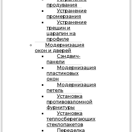
продувания
Устранение
промерзания
Устранение
трещин и
царапин на
профиле
Модернизация
окон и дверей
Сэндвич-
панели
Модернизация
пластиковых
окон
Модернизация
петель
Установка
противовзломной
фурнитуры
Установка
теплосберегающих
стеклопакетов
Переделка