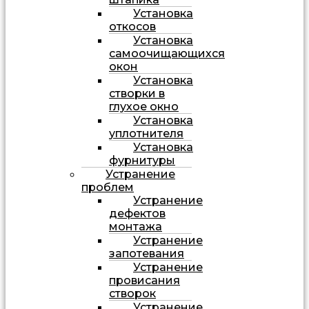
Установка
откосов
Установка
самоочищающихся
окон
Установка
створки в
глухое окно
Установка
уплотнителя
Установка
фурнитуры
Устранение
проблем
Устранение
дефектов
монтажа
Устранение
запотевания
Устранение
провисания
створок
Устранение