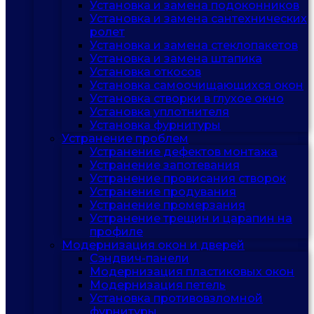
Установка и замена подоконников
Установка и замена сантехнических
ролет
Установка и замена стеклопакетов
Установка и замена штапика
Установка откосов
Установка самоочищающихся окон
Установка створки в глухое окно
Установка уплотнителя
Установка фурнитуры
Устранение проблем
Устранение дефектов монтажа
Устранение запотевания
Устранение провисания створок
Устранение продувания
Устранение промерзания
Устранение трещин и царапин на
профиле
Модернизация окон и дверей
Сэндвич-панели
Модернизация пластиковых окон
Модернизация петель
Установка противовзломной
фурнитуры