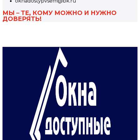
oknadostypvsem@bk.ru
МЫ – ТЕ, КОМУ МОЖНО И НУЖНО
ДОВЕРЯТЬ!