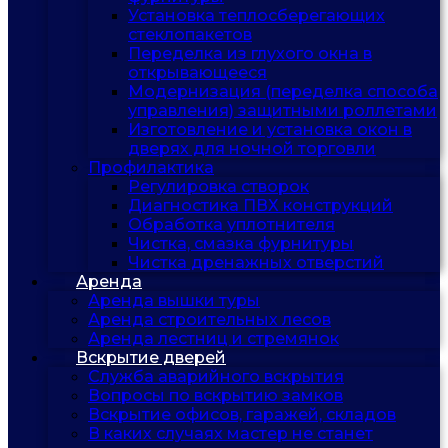
Установка теплосберегающих
стеклопакетов
Переделка из глухого окна в
открывающееся
Модернизация (переделка способа
управления) защитными роллетами
Изготовление и установка окон в
дверях для ночной торговли
Профилактика
Регулировка створок
Диагностика ПВХ конструкций
Обработка уплотнителя
Чистка, смазка фурнитуры
Чистка дренажных отверстий
Аренда
Аренда вышки туры
Аренда строительных лесов
Аренда лестниц и стремянок
Вскрытие дверей
Служба аварийного вскрытия
Вопросы по вскрытию замков
Вскрытие офисов, гаражей, складов
В каких случаях мастер не станет