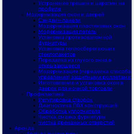
Устранение трещин и царапин на
профиле
Модернизация окон и дверей
Сэндвич-панели
Модернизация пластиковых окон
Модернизация петель
Установка противовзломной
фурнитуры
Установка теплосберегающих
стеклопакетов
Переделка из глухого окна в
открывающееся
Модернизация (переделка способа
управления) защитными роллетами
Изготовление и установка окон в
дверях для ночной торговли
Профилактика
Регулировка створок
Диагностика ПВХ конструкций
Обработка уплотнителя
Чистка, смазка фурнитуры
Чистка дренажных отверстий
Аренда
Аренда вышки туры