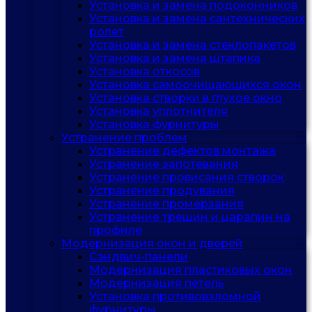
Установка и замена подоконников
Установка и замена сантехнических
ролет
Установка и замена стеклопакетов
Установка и замена штапика
Установка откосов
Установка самоочищающихся окон
Установка створки в глухое окно
Установка уплотнителя
Установка фурнитуры
Устранение проблем
Устранение дефектов монтажа
Устранение запотевания
Устранение провисания створок
Устранение продувания
Устранение промерзания
Устранение трещин и царапин на
профиле
Модернизация окон и дверей
Сэндвич-панели
Модернизация пластиковых окон
Модернизация петель
Установка противовзломной
фурнитуры