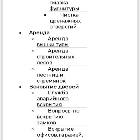
смазка
фурнитуры
Чистка
дренажных
отверстий
Аренда
Аренда
вышки туры
Аренда
строительных
лесов
Аренда
лестниц и
стремянок
Вскрытие дверей
Служба
аварийного
вскрытия
Вопросы по
вскрытию
замков
Вскрытие
офисов, гаражей,