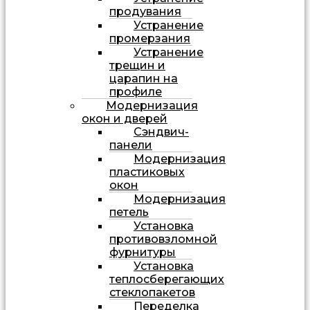
продувания
Устранение
промерзания
Устранение
трещин и
царапин на
профиле
Модернизация
окон и дверей
Сэндвич-
панели
Модернизация
пластиковых
окон
Модернизация
петель
Установка
противовзломной
фурнитуры
Установка
теплосберегающих
стеклопакетов
Переделка