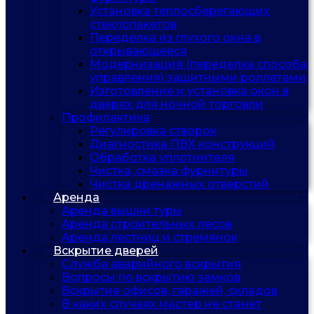
Установка теплосберегающих
стеклопакетов
Переделка из глухого окна в
открывающееся
Модернизация (переделка способа
управления) защитными роллетами
Изготовление и установка окон в
дверях для ночной торговли
Профилактика
Регулировка створок
Диагностика ПВХ конструкций
Обработка уплотнителя
Чистка, смазка фурнитуры
Чистка дренажных отверстий
Аренда
Аренда вышки туры
Аренда строительных лесов
Аренда лестниц и стремянок
Вскрытие дверей
Служба аварийного вскрытия
Вопросы по вскрытию замков
Вскрытие офисов, гаражей, складов
В каких случаях мастер не станет