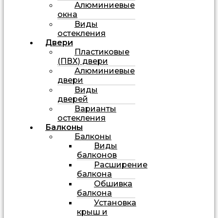
Алюминиевые
окна
Виды
остекления
Двери
Пластиковые
(ПВХ) двери
Алюминиевые
двери
Виды
дверей
Варианты
остекления
Балконы
Балконы
Виды
балконов
Расширение
балкона
Обшивка
балкона
Установка
крыш и