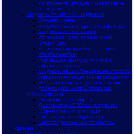
Устранение трещин и царапин на
профиле
Модернизация окон и дверей
Сэндвич-панели
Модернизация пластиковых окон
Модернизация петель
Установка противовзломной
фурнитуры
Установка теплосберегающих
стеклопакетов
Переделка из глухого окна в
открывающееся
Модернизация (переделка способа
управления) защитными роллетами
Изготовление и установка окон в
дверях для ночной торговли
Профилактика
Регулировка створок
Диагностика ПВХ конструкций
Обработка уплотнителя
Чистка, смазка фурнитуры
Чистка дренажных отверстий
Аренда
Аренда вышки туры