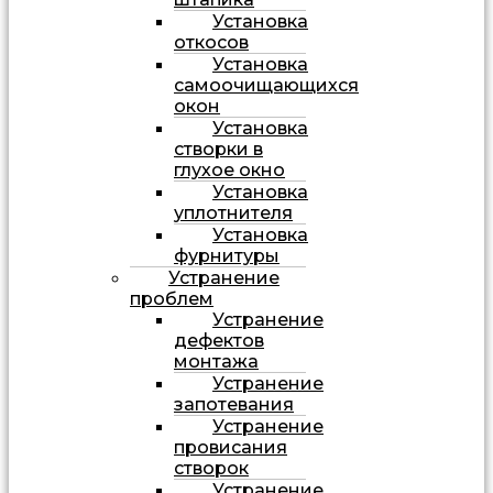
Установка
откосов
Установка
самоочищающихся
окон
Установка
створки в
глухое окно
Установка
уплотнителя
Установка
фурнитуры
Устранение
проблем
Устранение
дефектов
монтажа
Устранение
запотевания
Устранение
провисания
створок
Устранение